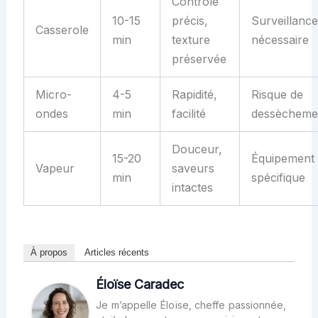
Contrôle
10-15
précis,
Surveillance
Casserole
min
texture
nécessaire
préservée
Micro-
4-5
Rapidité,
Risque de
ondes
min
facilité
dessècheme
Douceur,
15-20
Équipement
Vapeur
saveurs
min
spécifique
intactes
À propos
Articles récents
Éloïse Caradec
Je m’appelle Éloïse, cheffe passionnée,