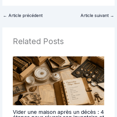
mur extérieur
pour transformer vos
disgracieux
espaces avec
sérénité
←
Article précédent
Article suivant
→
Related Posts
Vider une maison après un décès : 4