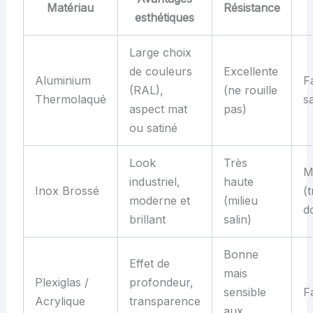
Matériau
Résistance
esthétiques
Large choix
de couleurs
Excellente
Aluminium
F
(RAL),
(ne rouille
Thermolaqué
s
aspect mat
pas)
ou satiné
Look
Très
M
industriel,
haute
Inox Brossé
(
moderne et
(milieu
do
brillant
salin)
Bonne
Effet de
mais
Plexiglas /
profondeur,
sensible
F
Acrylique
transparence
aux