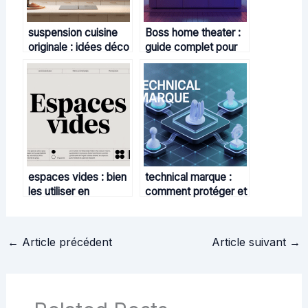
suspension cuisine
Boss home theater :
originale : idées déco
guide complet pour
lumineuses et
bien choisir et
conseils pratiques
installer
espaces vides : bien
technical marque :
les utiliser en
comment protéger et
typographie et en
valoriser une
mise en page
innovation technique
←
Article précédent
Article suivant
→