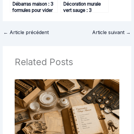
Débarras maison : 3
Décoration murale
formules pour vider
vert sauge : 3
un logement sans se
palettes de couleurs
ruiner
et conseils pour
réussir votre
←
Article précédent
Article suivant
→
aménagement
Related Posts