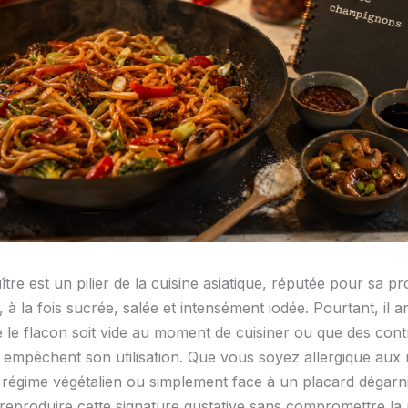
tre est un pilier de la cuisine asiatique, réputée pour sa p
 à la fois sucrée, salée et intensément iodée. Pourtant, il ar
 le flacon soit vide au moment de cuisiner ou que des cont
s empêchent son utilisation. Que vous soyez allergique aux
 régime végétalien ou simplement face à un placard dégarni,
 reproduire cette signature gustative sans compromettre la 