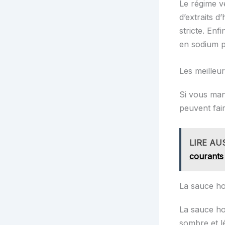
Le régime ve
d’extraits d
stricte. Enf
en sodium p
Les meilleur
Si vous man
peuvent fair
LIRE AU
courants
La sauce hoi
La sauce hoi
sombre et l