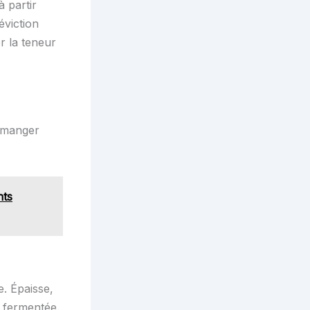
à partir
éviction
er la teneur
e-manger
nts
e. Épaisse,
a fermentée.