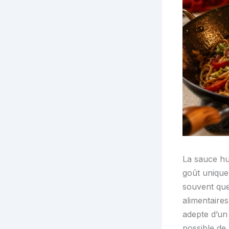
La sauce huî
goût unique,
souvent que
alimentaire
adepte d’un
possible de