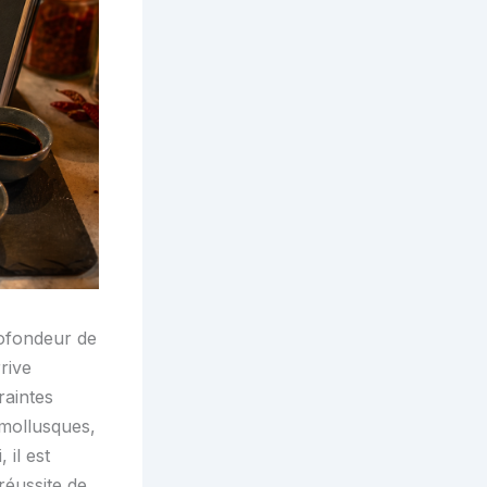
rofondeur de
rive
raintes
 mollusques,
 il est
réussite de