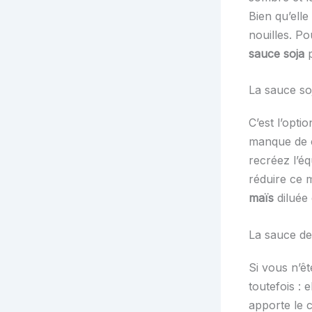
Bien qu’elle
nouilles. P
sauce soja
p
La sauce so
C’est l’opti
manque de c
recréez l’éq
réduire ce 
maïs
diluée 
La sauce d
Si vous n’êt
toutefois : 
apporte le c