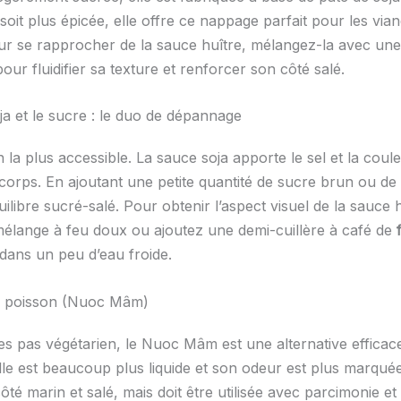
 soit plus épicée, elle offre ce nappage parfait pour les vian
our se rapprocher de la sauce huître, mélangez-la avec une
our fluidifier sa texture et renforcer son côté salé.
ja et le sucre : le duo de dépannage
on la plus accessible. La sauce soja apporte le sel et la coul
orps. En ajoutant une petite quantité de sucre brun ou de 
uilibre sucré-salé. Pour obtenir l’aspect visuel de la sauce h
mélange à feu doux ou ajoutez une demi-cuillère à café de
dans un peu d’eau froide.
e poisson (Nuoc Mâm)
es pas végétarien, le Nuoc Mâm est une alternative efficace
elle est beaucoup plus liquide et son odeur est plus marquée
ôté marin et salé, mais doit être utilisée avec parcimonie e