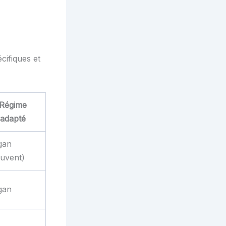
cifiques et
Régime
adapté
gan
ouvent)
gan