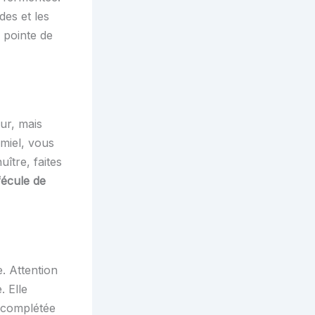
des et les
 pointe de
eur, mais
miel, vous
uître, faites
fécule de
. Attention
. Elle
t complétée