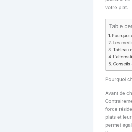
votre plat.
Table de
Pourquoi c
Les meill
Tableau 
L’alterna
Conseils d
Pourquoi ch
Avant de cho
Contraireme
force résid
plats et le
permet égale