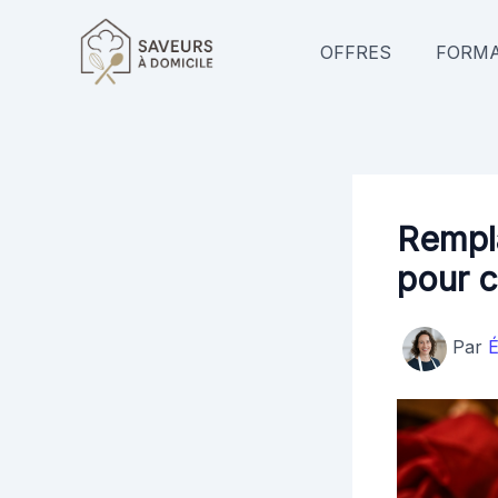
Aller
au
OFFRES
FORMA
contenu
Rempla
pour c
Par
É