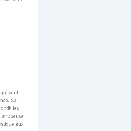
ngrédient.
oncé. Sa
ondit les
e sirupeuse
istique aux