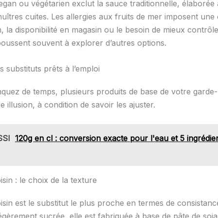
gan ou végétarien exclut la sauce traditionnelle, élaborée 
’huîtres cuites. Les allergies aux fruits de mer imposent une 
in, la disponibilité en magasin ou le besoin de mieux contrôl
oussent souvent à explorer d’autres options.
s substituts prêts à l’emploi
quez de temps, plusieurs produits de base de votre gard
e illusion, à condition de savoir les ajuster.
SSI
120g en cl : conversion exacte pour l'eau et 5 ingrédie
sin : le choix de la texture
sin est le substitut le plus proche en termes de consistanc
égèrement sucrée, elle est fabriquée à base de pâte de soj