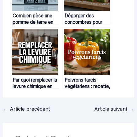
Combien pèse une
Dégorger des
pomme de terre en
concombres pour
cuisine et pourquoi
des plats plus
ce poids importe
savoureux et
croquants
Par quoi remplacer la
Poivrons farcis
levure chimique en
végétariens : recette,
cuisine : alternatives
astuces et variantes
fiables et astuces
gourmandes
←
Article précédent
Article suivant
→