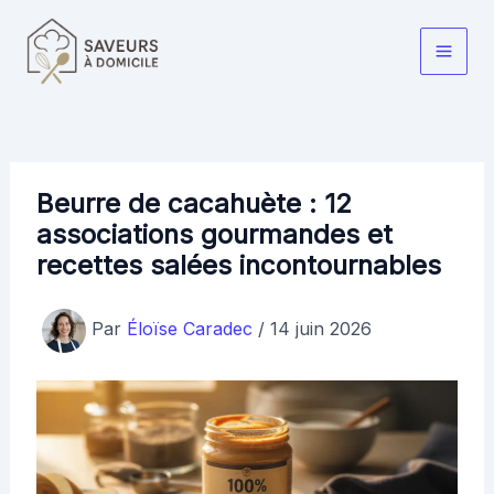
Aller
au
Main
contenu
Men
Beurre de cacahuète : 12
associations gourmandes et
recettes salées incontournables
Par
Éloïse Caradec
/
14 juin 2026