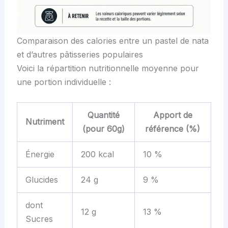
Comparaison des calories entre un pastel de nata
et d’autres pâtisseries populaires
Voici la répartition nutritionnelle moyenne pour
une portion individuelle :
Quantité
Apport de
Nutriment
(pour 60g)
référence (%)
Énergie
200 kcal
10 %
Glucides
24 g
9 %
dont
12 g
13 %
Sucres