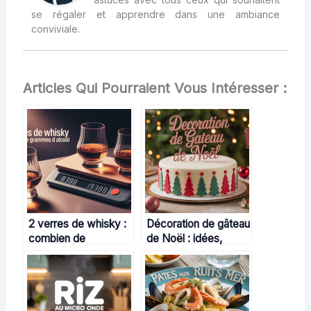
se régaler et apprendre dans une ambiance
conviviale.
Articles Qui Pourraient Vous Intéresser :
2 verres de whisky :
Décoration de gâteau
combien de
de Noël : idées,
grammes d’alcool
techniques et
consomme-t-on
inspirations pour un
réellement ?
effet magique