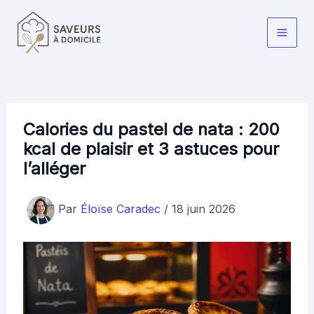
Aller
au
Main
contenu
Men
Calories du pastel de nata : 200
kcal de plaisir et 3 astuces pour
l’alléger
Par
Éloïse Caradec
/
18 juin 2026