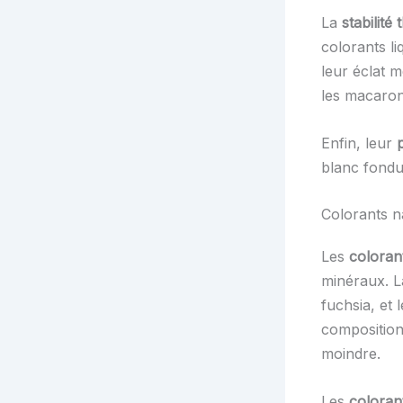
La
stabilité
colorants l
leur éclat 
les macaron
Enfin, leur
blanc fondu
Colorants na
Les
coloran
minéraux. La
fuchsia, et
composition 
moindre.
Les
coloran