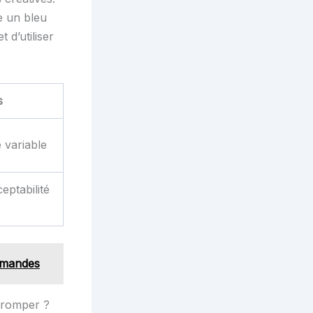
e un bleu
 d’utiliser
s
é variable
eptabilité
urmandes
 tromper ?