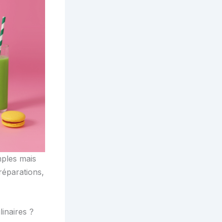
mples mais
réparations,
inaires ?