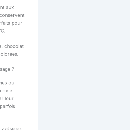
ent aux
 conservent
faits pour
°C.
e, chocolat
olorées.
usage ?
umes ou
n rose
ar leur
parfois
 créatives.