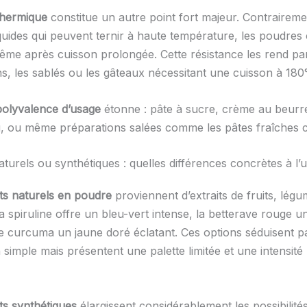
 thermique
constitue un autre point fort majeur. Contrairem
iquides qui peuvent ternir à haute température, les poudres
même après cuisson prolongée. Cette résistance les rend par
s, les sablés ou les gâteaux nécessitant une cuisson à 180
polyvalence d’usage
étonne : pâte à sucre, crème au beurr
, ou même préparations salées comme les pâtes fraîches c
turels ou synthétiques : quelles différences concrètes à l’
ts naturels en poudre
proviennent d’extraits de fruits, lég
 spiruline offre un bleu-vert intense, la betterave rouge u
 le curcuma un jaune doré éclatant. Ces options séduisent p
simple mais présentent une palette limitée et une intensité 
ts synthétiques
élargissent considérablement les possibilités