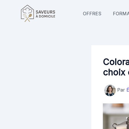
Aller
au
OFFRES
FORMA
contenu
Colora
choix 
Par
É