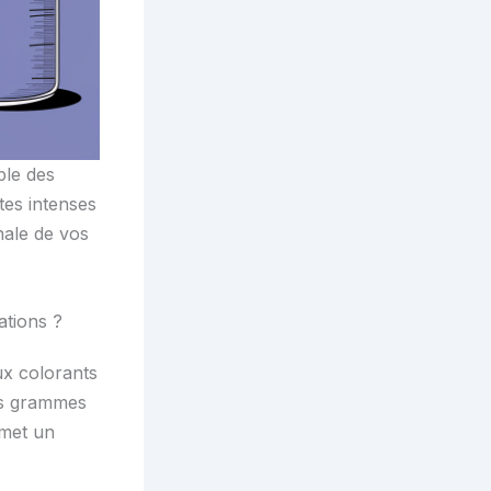
ble des
tes intenses
nale de vos
ations ?
ux colorants
es grammes
rmet un