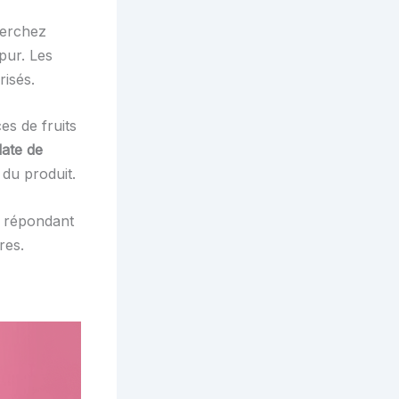
herchez
 pur. Les
risés.
es de fruits
date de
 du produit.
s répondant
res.