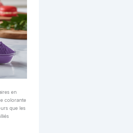
aires en
ce colorante
eurs que les
liés