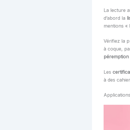
La lecture a
d’abord la
l
mentions « E
Vérifiez la 
à coque, pa
péremption
Les
certific
à des cahie
Application