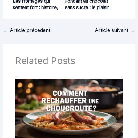
Les fromages qui
Fondant au chocolat
sentent fort : histoire,
sans sucre : le plaisir
magie et secrets
gourmand réinventé
d’affinage
←
Article précédent
Article suivant
→
Related Posts