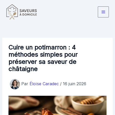
Aller
au
Main
contenu
Men
Cuire un potimarron : 4
méthodes simples pour
préserver sa saveur de
châtaigne
Par
Éloïse Caradec
/
16 juin 2026