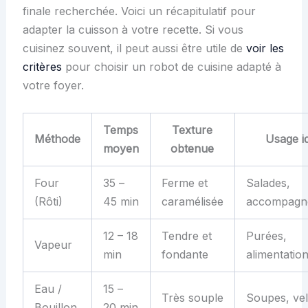
finale recherchée. Voici un récapitulatif pour
adapter la cuisson à votre recette. Si vous
cuisinez souvent, il peut aussi être utile de
voir les
critères
pour choisir un robot de cuisine adapté à
votre foyer.
Temps
Texture
Méthode
Usage i
moyen
obtenue
Four
35 –
Ferme et
Salades,
(Rôti)
45 min
caramélisée
accompagn
12 – 18
Tendre et
Purées,
Vapeur
min
fondante
alimentatio
Eau /
15 –
Très souple
Soupes, ve
Bouillon
20 min