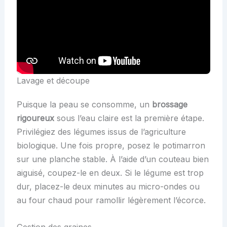
Lavage et découpe
Puisque la peau se consomme, un
brossage
rigoureux
sous l’eau claire est la première étape.
Privilégiez des légumes issus de l’agriculture
biologique. Une fois propre, posez le potimarron
sur une planche stable. À l’aide d’un couteau bien
aiguisé, coupez-le en deux. Si le légume est trop
dur, placez-le deux minutes au micro-ondes ou
au four chaud pour ramollir légèrement l’écorce.
Gestion des graines