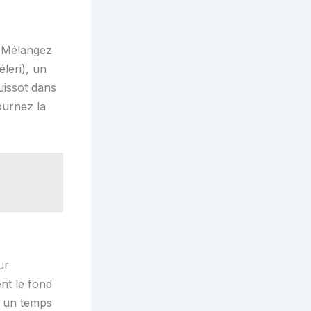
. Mélangez
leri), un
uissot dans
ournez la
ur
ent le fond
z un temps