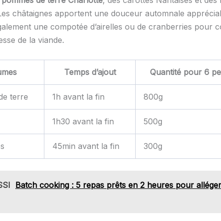
s
pommes de terre Charlotte
, des carottes Nantaises et des
 Les châtaignes apportent une douceur automnale apprécia
alement une compotée d’airelles ou de cranberries pour c
esse de la viande.
umes
Temps d’ajout
Quantité pour 6 p
e terre
1h avant la fin
800g
1h30 avant la fin
500g
es
45min avant la fin
300g
SSI
Batch cooking : 5 repas prêts en 2 heures pour alléger