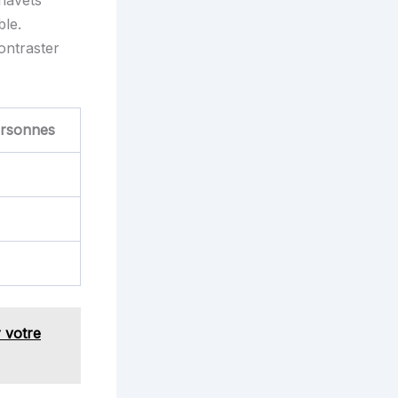
 navets
ble.
ontraster
ersonnes
 votre