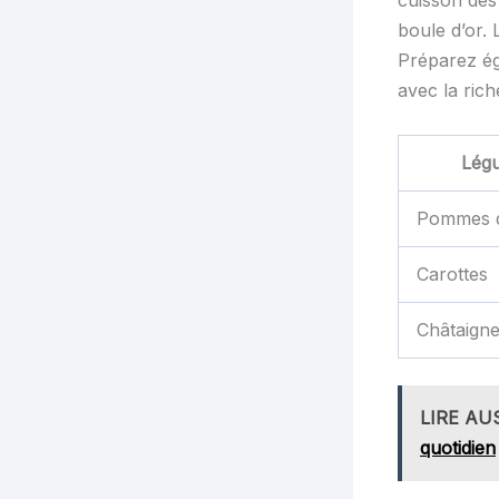
cuisson de
boule d’or.
Préparez ég
avec la rich
Lég
Pommes d
Carottes
Châtaign
LIRE AU
quotidien