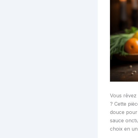
Vous rêvez 
? Cette piè
douce pour 
sauce onctu
choix en un 