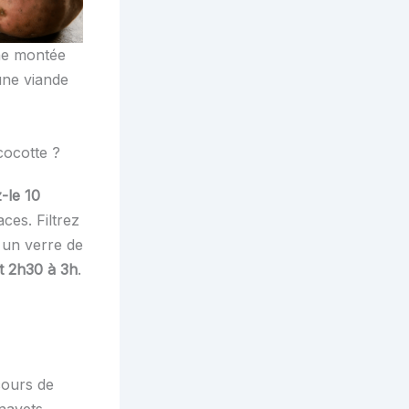
une montée
une viande
cocotte ?
-le 10
ces. Filtrez
 un verre de
t 2h30 à 3h
.
cours de