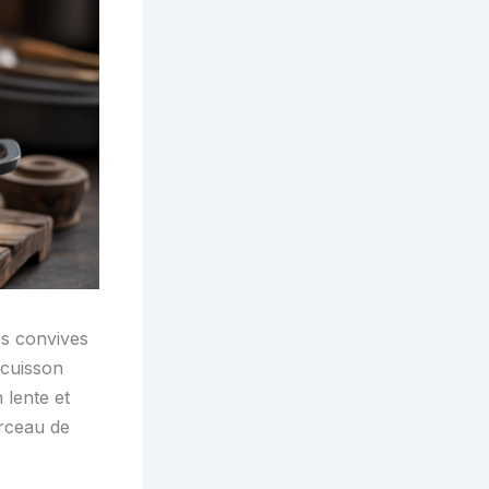
os convives
 cuisson
 lente et
rceau de