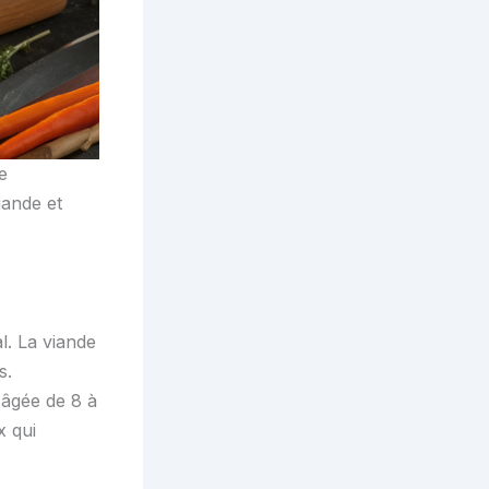
e
iande et
l. La viande
s.
 âgée de 8 à
x qui