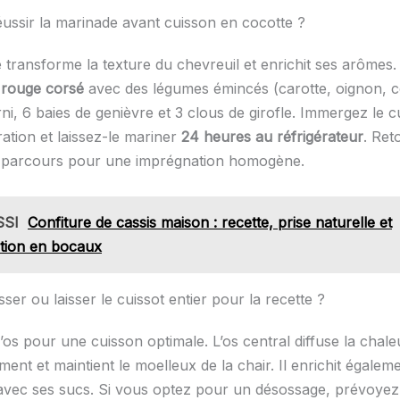
ssir la marinade avant cuisson en cocotte ?
 transforme la texture du chevreuil et enrichit ses arômes
n rouge corsé
avec des légumes émincés (carotte, oignon, cé
i, 6 baies de genièvre et 3 clous de girofle. Immergez le c
ation et laissez-le mariner
24 heures au réfrigérateur
. Ret
i-parcours pour une imprégnation homogène.
SSI
Confiture de cassis maison : recette, prise naturelle et
tion en bocaux
sser ou laisser le cuissot entier pour la recette ?
os pour une cuisson optimale. L’os central diffuse la chale
ent et maintient le moelleux de la chair. Il enrichit égalem
avec ses sucs. Si vous optez pour un désossage, prévoye