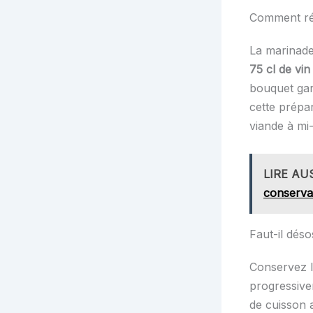
Comment réu
La marinade
75 cl de vi
bouquet garn
cette prépar
viande à m
LIRE AU
conserva
Faut-il déso
Conservez l’
progressivem
de cuisson 