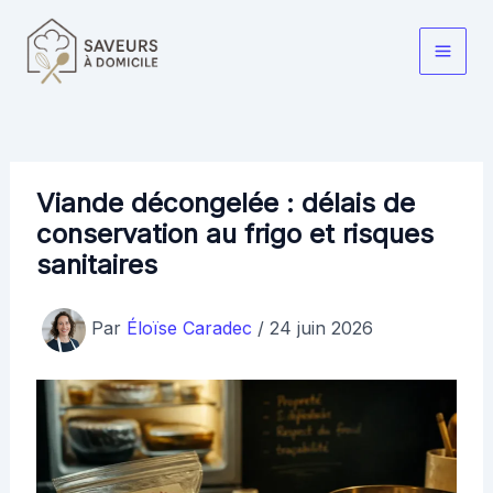
Aller
au
Main
contenu
Men
Viande décongelée : délais de
conservation au frigo et risques
sanitaires
Par
Éloïse Caradec
/
24 juin 2026