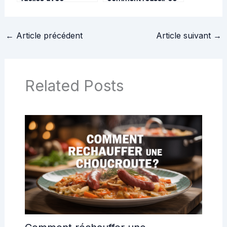
l’aubergine blanche à
classique gourmand
cuisiner chez soi
maison
←
Article précédent
Article suivant
→
Related Posts