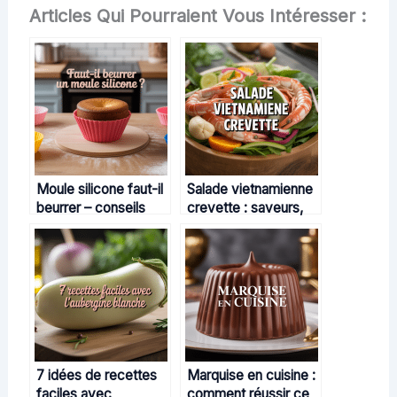
Articles Qui Pourraient Vous Intéresser :
Moule silicone faut-il
Salade vietnamienne
beurrer – conseils
crevette : saveurs,
pratiques pour une
astuces et recettes
cuisson sans accroc
gourmandes
7 idées de recettes
Marquise en cuisine :
faciles avec
comment réussir ce