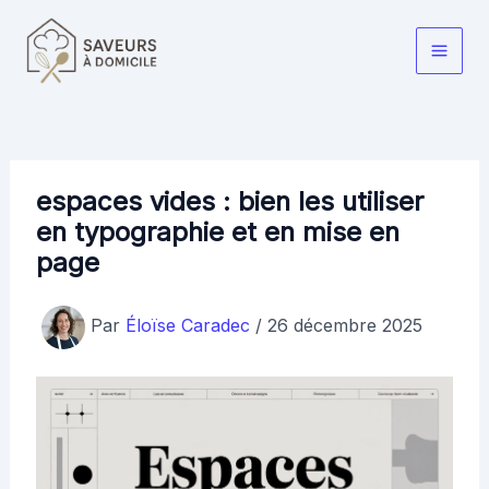
Aller
au
Main
contenu
Men
espaces vides : bien les utiliser
en typographie et en mise en
page
Par
Éloïse Caradec
/
26 décembre 2025