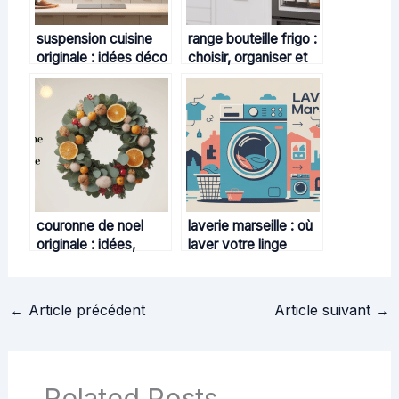
suspension cuisine
range bouteille frigo :
originale : idées déco
choisir, organiser et
lumineuses et
optimiser son espace
conseils pratiques
couronne de noel
laverie marseille : où
originale : idées,
laver votre linge
styles et inspirations
rapidement et au
déco uniques
meilleur prix
←
Article précédent
Article suivant
→
Related Posts