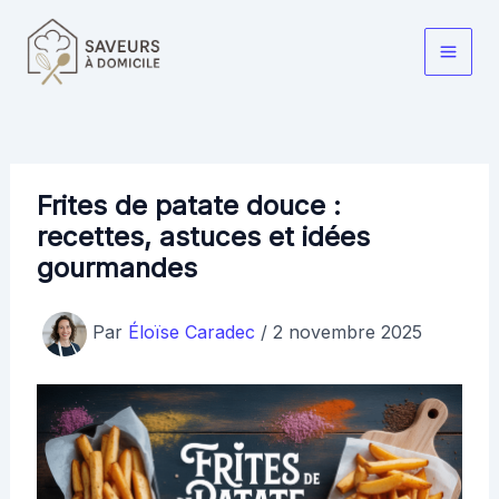
Aller
au
Main
contenu
Men
Frites de patate douce :
recettes, astuces et idées
gourmandes
Par
Éloïse Caradec
/
2 novembre 2025