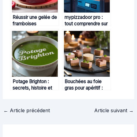
Réussir une gelée de
mypizzadoor pro :
framboises
tout comprendre sur
gourmande avec
la solution de
sucre cristallisé
distribution de pizzas
innovante
Potage Brighton :
Bouchées au foie
secrets, histoire et
gras pour apéritif :
astuces pour réussir
idées gourmandes et
cette soupe raffinée
astuces de chefs
←
Article précédent
Article suivant
→