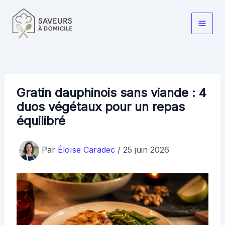
Aller
au
Main
contenu
Men
Gratin dauphinois sans viande : 4
duos végétaux pour un repas
équilibré
Par
Éloïse Caradec
/
25 juin 2026