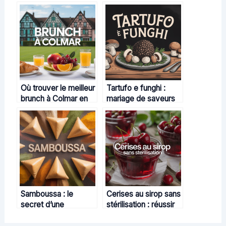
Où trouver le meilleur
Tartufo e funghi :
brunch à Colmar en
mariage de saveurs
2024
en cuisine italienne
Samboussa : le
Cerises au sirop sans
secret d’une
stérilisation : réussir
gourmandise épicée
votre recette maison
venue d’ailleurs
simplement