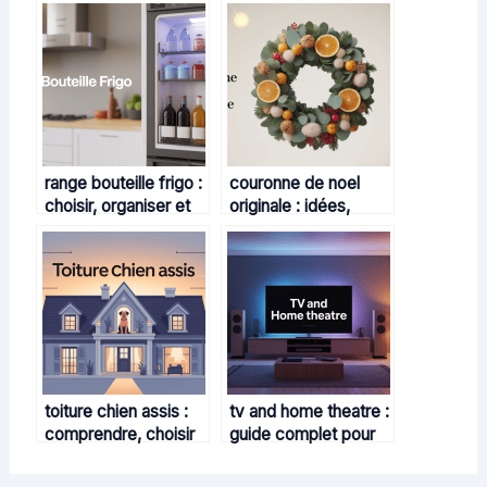
range bouteille frigo :
couronne de noel
choisir, organiser et
originale : idées,
optimiser son espace
styles et inspirations
déco uniques
toiture chien assis :
tv and home theatre :
comprendre, choisir
guide complet pour
et réussir ce type de
bien choisir et
toiture
configurer