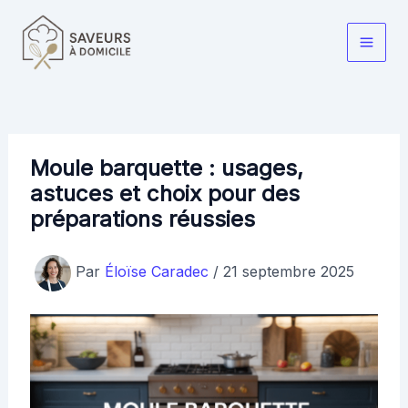
Aller
au
Main
contenu
Men
Moule barquette : usages,
astuces et choix pour des
préparations réussies
Par
Éloïse Caradec
/
21 septembre 2025