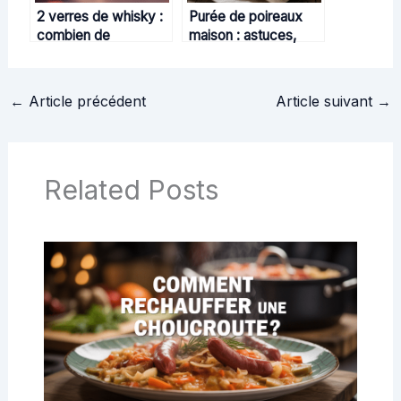
2 verres de whisky :
Purée de poireaux
combien de
maison : astuces,
grammes d’alcool
recettes et idées
consomme-t-on
pour se régaler
réellement ?
←
Article précédent
Article suivant
→
Related Posts