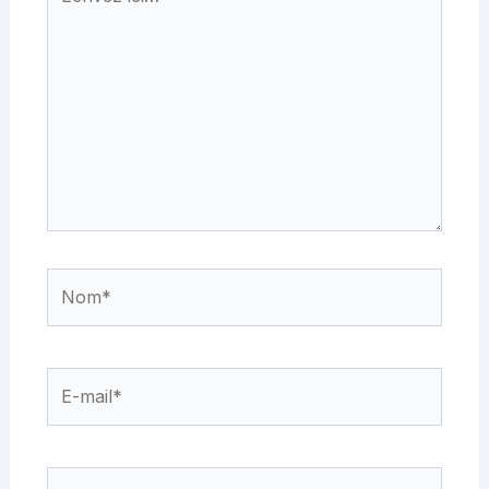
ici…
Nom*
E-
mail*
Site