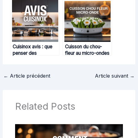
distribution de pizzas
astuces de chefs
innovante
Cuisinox avis : que
Cuisson du chou-
penser des
fleur au micro-ondes
ustensiles et
: Le guide rapide et
casseroles de la
savoureux
marque ?
←
Article précédent
Article suivant
→
Related Posts