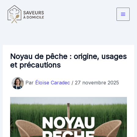
Aller
au
Main
contenu
Men
Noyau de pêche : origine, usages
et précautions
Par
Éloïse Caradec
/
27 novembre 2025