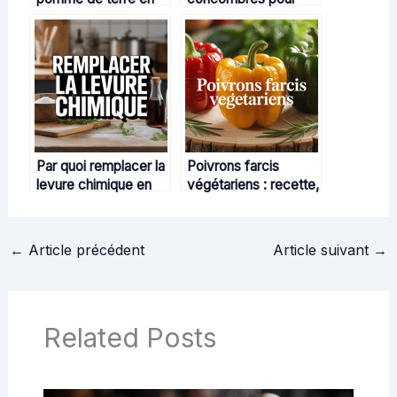
cuisine et pourquoi
des plats plus
ce poids importe
savoureux et
croquants
Par quoi remplacer la
Poivrons farcis
levure chimique en
végétariens : recette,
cuisine : alternatives
astuces et variantes
fiables et astuces
gourmandes
←
Article précédent
Article suivant
→
Related Posts