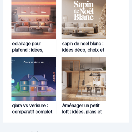
eclairage pour
sapin de noel blanc :
plafond : idées,
idées déco, choix et
conseils et erreurs à
tendances 2025
éviter
qiara vs verisure :
Aménager un petit
comparatif complet
loft : idées, plans et
pour choisir l’alarme
conseils pour
adaptée
optimiser chaque m²