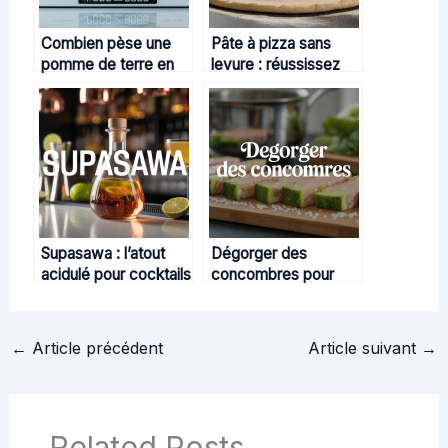
Combien pèse une
Pâte à pizza sans
pomme de terre en
levure : réussissez
cuisine et pourquoi
une pizza maison
ce poids importe
rapide et savoureuse
Supasawa : l’atout
Dégorger des
acidulé pour cocktails
concombres pour
et cuisine créative
des plats plus
savoureux et
croquants
←
Article précédent
Article suivant
→
Related Posts