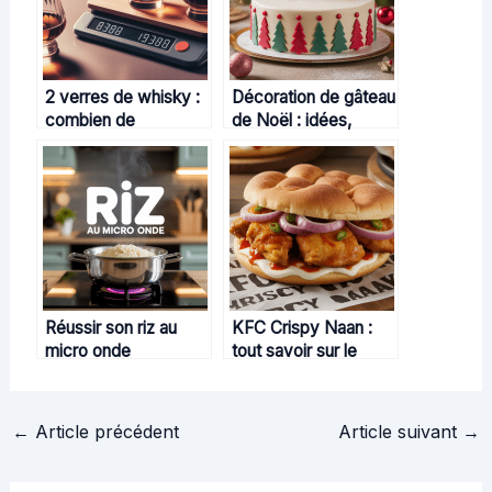
2 verres de whisky :
Décoration de gâteau
combien de
de Noël : idées,
grammes d’alcool
techniques et
consomme-t-on
inspirations pour un
réellement ?
effet magique
Réussir son riz au
KFC Crispy Naan :
micro onde
tout savoir sur le
facilement et sans
sandwich phare de
faute
KFC
←
Article précédent
Article suivant
→