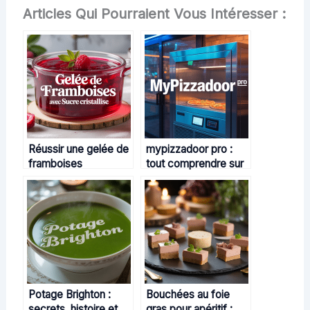
Articles Qui Pourraient Vous Intéresser :
Réussir une gelée de
mypizzadoor pro :
framboises
tout comprendre sur
gourmande avec
la solution de
sucre cristallisé
distribution de pizzas
innovante
Potage Brighton :
Bouchées au foie
secrets, histoire et
gras pour apéritif :