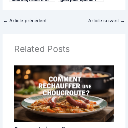
astuces pour réussir
idées gourmandes et
cette soupe raffinée
astuces de chefs
←
Article précédent
Article suivant
→
Related Posts