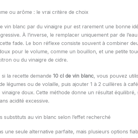
ume ou arôme : le vrai critère de choix
 vin blanc par du vinaigre pur est rarement une bonne idée 
agressive. À l’inverse, le remplacer uniquement par de l’eau
ecette fade. Le bon réflexe consiste souvent à combiner de
e doux pour le volume, comme un bouillon, et une petite tou
tron ou du vinaigre de cidre.
, si la recette demande
10 cl de vin blanc
, vous pouvez utili
de légumes ou de volaille, puis ajouter 1 à 2 cuillères à café
e vinaigre doux. Cette méthode donne un résultat équilibré,
sans acidité excessive.
s substituts au vin blanc selon l’effet recherché
pas une seule alternative parfaite, mais plusieurs options fiab