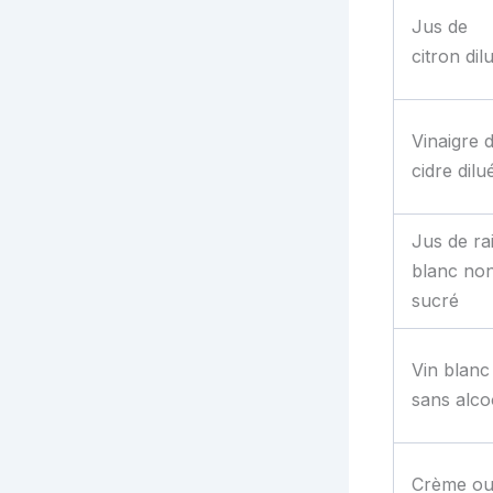
Jus de
citron dil
Vinaigre 
cidre dilu
Jus de rai
blanc no
sucré
Vin blanc
sans alco
Crème o