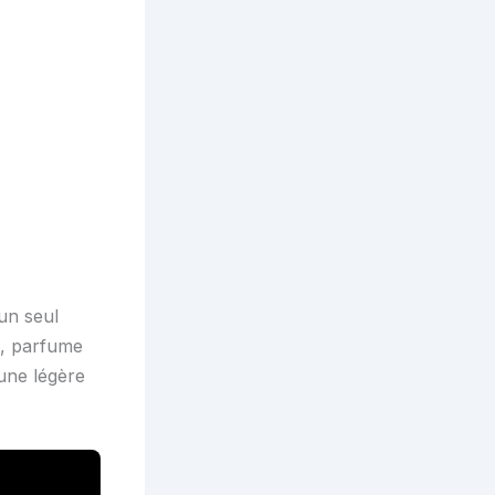
 un seul
me, parfume
 une légère