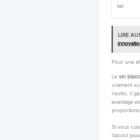
lait
LIRE AU
innovati
Pour une alt
Le
vin blanc
vraiment su
risotto. Il 
avantage es
proportions 
Si vous cui
l’alcool pou