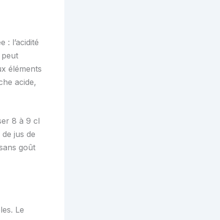
: l’acidité
 peut
ux éléments
che acide,
ser 8 à 9 cl
 de jus de
 sans goût
les. Le