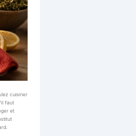
lez cuisiner
il faut
éger et
stitut
ard.