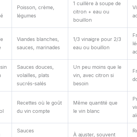
1 cuillère à soupe de
Poisson, crème,
Vi
citron + eau ou
ué
légumes
a
bouillon
Fr
de
Viandes blanches,
1/3 vinaigre pour 2/3
l
é
sauces, marinades
eau ou bouillon
a
sin
Sauces douces,
Un peu moins que le
Fr
n
volailles, plats
vin, avec citron si
d
sucrés-salés
besoin
P
Recettes où le goût
Même quantité que
vi
ol
du vin compte
le vin blanc
a
Sauces
R
u
À ajuster, souvent