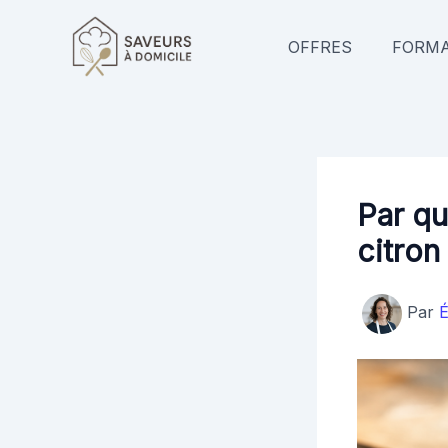
Aller
au
OFFRES
FORMA
contenu
Par qu
citron
Par
É