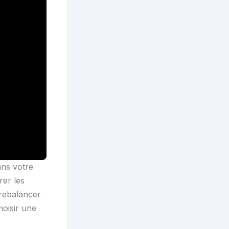
dans votre
rer les
trebalancer
hoisir une