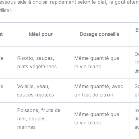
essous aide à choisir rapidement selon le plat, le goût atten
iliser.
E
ut
Idéal pour
Dosage conseillé
D
de
Risotto, sauces,
Même quantité que
r
plats végétariens
le vin blanc
di
de
Volaille, veau,
Même quantité, avec
S
sauces mijotées
un trait de citron
p
Poissons, fruits de
I
Même quantité que
mer, sauces
dé
le vin blanc
marines
a