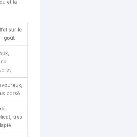
du et la
ffet sur le
goût
oux,
ond,
scret
avoureux,
lus corsé
odé,
licat, très
dapté