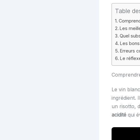
Table de
Comprendr
Les meill
Quel subst
Les bons 
Erreurs c
Le réflex
Comprendre 
Le vin blanc
ingrédient. 
un risotto,
acidité
qui év