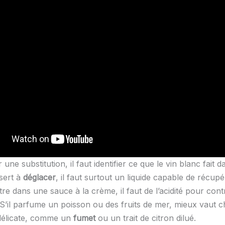
 une substitution, il faut identifier ce que le vin blanc fait 
 sert à
déglacer
, il faut surtout un liquide capable de récupé
ntre dans une sauce à la crème, il faut de l’acidité pour con
 S’il parfume un poisson ou des fruits de mer, mieux vaut c
 délicate, comme un
fumet
ou un trait de citron dilué.