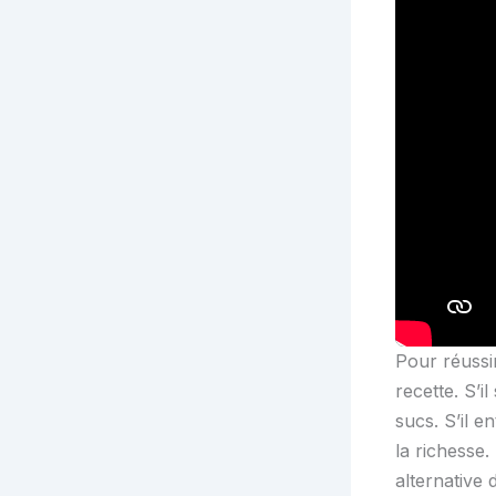
Pour réussir
recette. S’il
sucs. S’il e
la richesse.
alternative