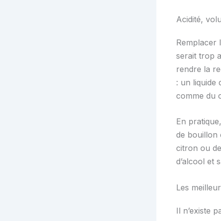
Acidité, vol
Remplacer le
serait trop 
rendre la r
: un liquid
comme du ci
En pratique
de bouillon 
citron ou d
d’alcool et 
Les meilleur
Il n’existe 