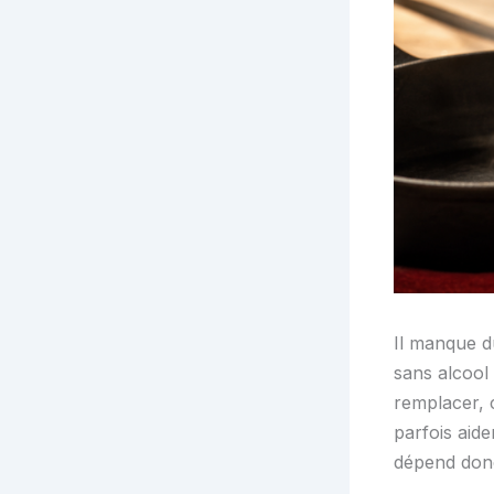
Il manque d
sans alcool 
remplacer, c
parfois aide
dépend donc