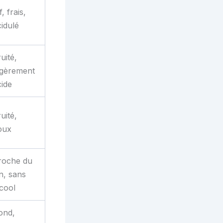
f, frais,
cidulé
uité,
égèrement
cide
uité,
oux
roche du
n, sans
lcool
ond,