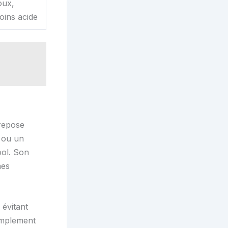
oux,
oins acide
 repose
 ou un
ool. Son
mes
évitant
simplement