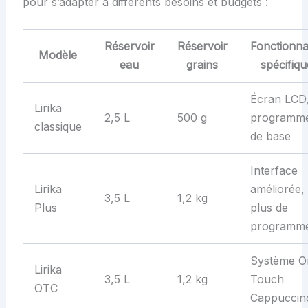
pour s’adapter à différents besoins et budgets :
Réservoir
Réservoir
Fonctionnal
Modèle
eau
grains
spécifiqu
Écran LCD
Lirika
2,5 L
500 g
programm
classique
de base
Interface
Lirika
améliorée,
3,5 L
1,2 kg
Plus
plus de
programm
Système O
Lirika
3,5 L
1,2 kg
Touch
OTC
Cappuccin