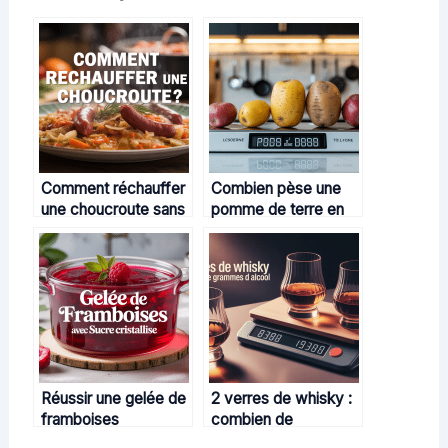
Comment réchauffer
Combien pèse une
une choucroute sans
pomme de terre en
la dessécher
cuisine et pourquoi
ce poids importe
Réussir une gelée de
2 verres de whisky :
framboises
combien de
gourmande avec
grammes d’alcool