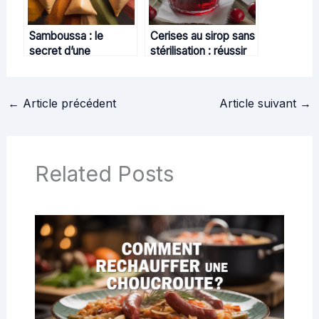
Samboussa : le
Cerises au sirop sans
secret d’une
stérilisation : réussir
gourmandise épicée
votre recette maison
venue d’ailleurs
simplement
←
Article précédent
Article suivant
→
Related Posts