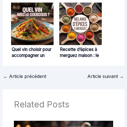
française chez
bourriche selon les
McDonald’s
usages et les calibres
Quel vin choisir pour
Recette d’épices à
accompagner un
merguez maison : le
couscous : conseils
guide pour relever
précis pour réussir
vos grillades
l’accord
←
Article précédent
Article suivant
→
Related Posts