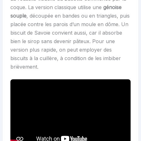
coque. La version classique utilise une
génoise
souple
, découpée en bandes ou en triangles, puis
placée contre les parois d’un moule en dôme. Un
biscuit de Savoie convient aussi, car il absorbe
bien le sirop sans devenir pâteux. Pour une
version plus rapide, on peut employer des
biscuits à la cuillère, à condition de les imbiber
brièvement.