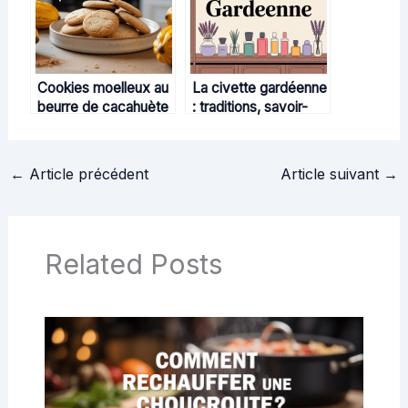
Cookies moelleux au
La civette gardéenne
beurre de cacahuète
: traditions, savoir-
: recette, astuces et
faire et parfums
variantes
d’exception
←
Article précédent
Article suivant
→
Related Posts