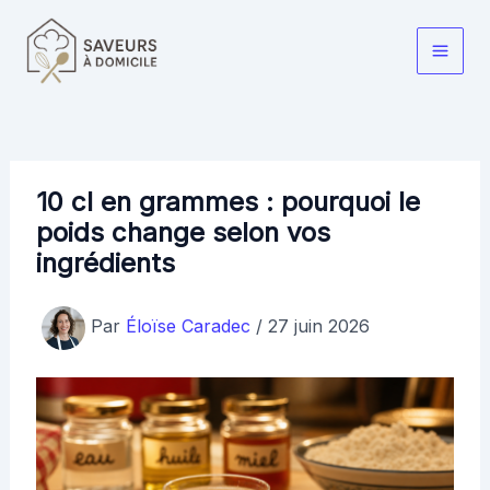
Aller
au
Main
contenu
Men
10 cl en grammes : pourquoi le
poids change selon vos
ingrédients
Par
Éloïse Caradec
/
27 juin 2026