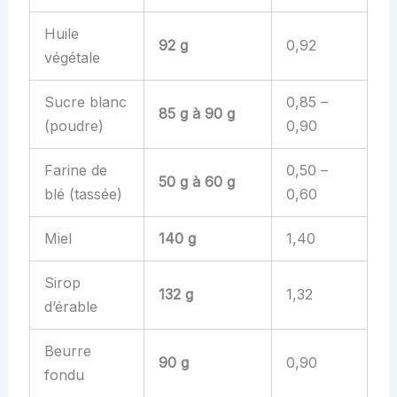
Huile
92 g
0,92
végétale
Sucre blanc
0,85 –
85 g à 90 g
(poudre)
0,90
Farine de
0,50 –
50 g à 60 g
blé (tassée)
0,60
Miel
140 g
1,40
Sirop
132 g
1,32
d’érable
Beurre
90 g
0,90
fondu