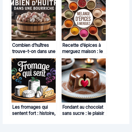
Combien d’huîtres
Recette d’épices à
trouve-t-on dans une
merguez maison : le
bourriche selon les
guide pour relever
usages et les calibres
vos grillades
Les fromages qui
Fondant au chocolat
sentent fort : histoire,
sans sucre : le plaisir
magie et secrets
gourmand réinventé
d’affinage