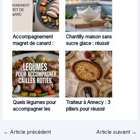
Accompagnement
Chantilly maison sans
magret de canard :
sucre glace : réussir
idées, conseils et
une crème légère et
accords gourmands
onctueuse
Quels légumes pour
Traiteur à Annecy : 3
accompagner les
piliers pour réussir
cailles rôties : idées
votre réception en
gourmandes et
Haute-Savoie
conseils d’accord
←
Article précédent
Article suivant
→