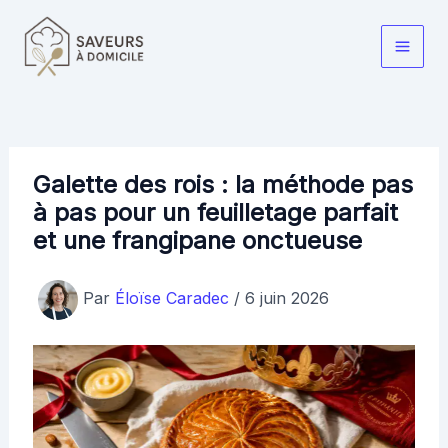
Aller
au
Main
contenu
Men
Galette des rois : la méthode pas
à pas pour un feuilletage parfait
et une frangipane onctueuse
Par
Éloïse Caradec
/
6 juin 2026