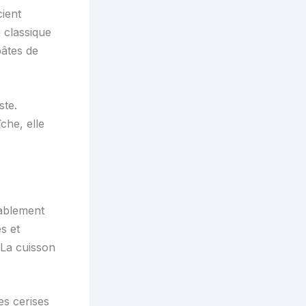
cient
 classique
pâtes de
ste.
che, elle
ablement
s et
La cuisson
s cerises