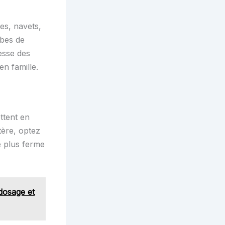
tes, navets,
rbes de
esse des
en famille.
ttent en
tère, optez
e plus ferme
 dosage et