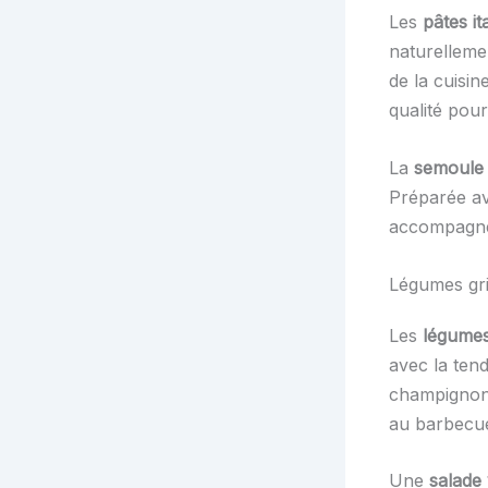
Les
pâtes it
naturelleme
de la cuisin
qualité pour
La
semoule 
Préparée av
accompagne 
Légumes gri
Les
légumes 
avec la ten
champignons
au barbecue 
Une
salade