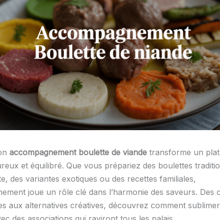
bon
accompagnement boulette de viande
transforme un plat
eux et équilibré. Que vous prépariez des boulettes traditio
, des variantes exotiques ou des recettes familiales,
ement joue un rôle clé dans l’harmonie des saveurs. Des c
s aux alternatives créatives, découvrez comment sublimer
ec des associations qui raviront tous les palais.