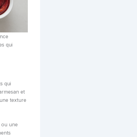
ence
es qui
s qui
parmesan et
 une texture
e ou une
ments