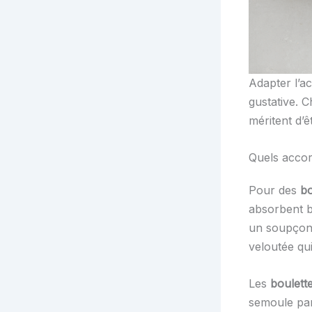
Adapter l’a
gustative. C
méritent d’ê
Quels accor
Pour des
bo
absorbent b
un soupçon 
veloutée qui
Les
boulett
semoule par