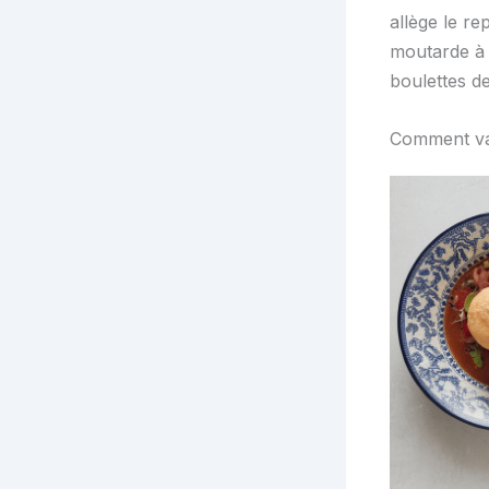
allège le re
moutarde à l
boulettes de
Comment val