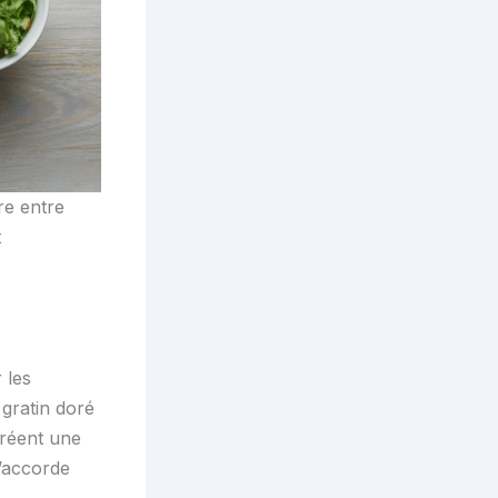
re entre
t
 les
 gratin doré
créent une
s’accorde