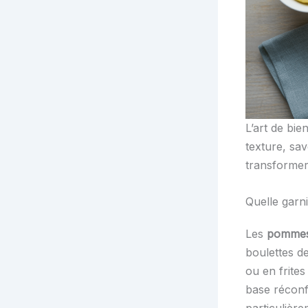
L’art de bie
texture, sa
transformer
Quelle garn
Les
pommes
boulettes d
ou en frites
base réconf
particulièr