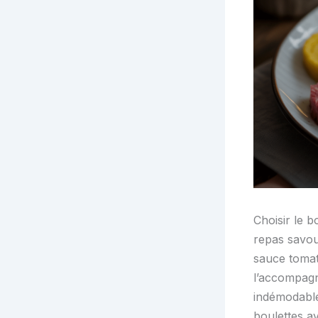
Choisir le 
repas savour
sauce tomate
l’accompagn
indémodable
boulettes av