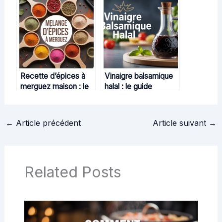
usages et les calibres
précis pour réussir
l’accord
Recette d’épices à
Vinaigre balsamique
merguez maison : le
halal : le guide
guide pour relever
essentiel pour choisir
vos grillades
et consommer en
toute confiance
←
Article précédent
Article suivant
→
Related Posts