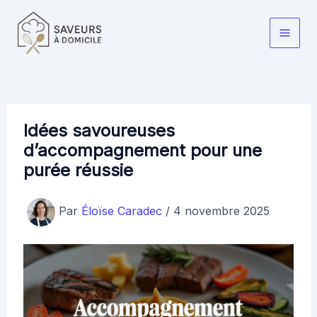
Aller
au
Main
contenu
Men
Idées savoureuses
d’accompagnement pour une
purée réussie
Par
Éloïse Caradec
/
4 novembre 2025