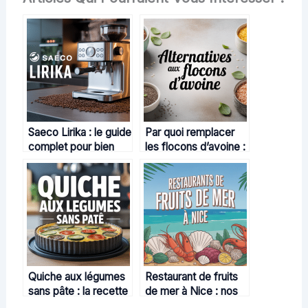
Saeco Lirika : le guide
Par quoi remplacer
complet pour bien
les flocons d’avoine :
choisir sa machine à
toutes les
café
alternatives adaptées
à vos besoins
Quiche aux légumes
Restaurant de fruits
sans pâte : la recette
de mer à Nice : nos
légère et savoureuse
conseils pour vivre