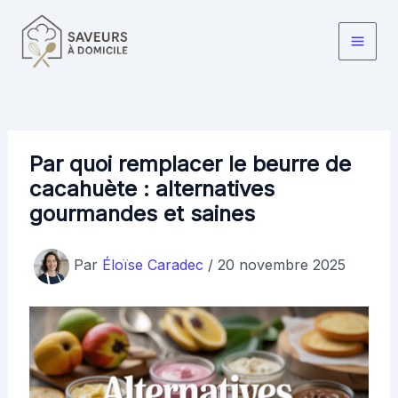
Aller
au
Main
contenu
Men
Par quoi remplacer le beurre de
cacahuète : alternatives
gourmandes et saines
Par
Éloïse Caradec
/
20 novembre 2025