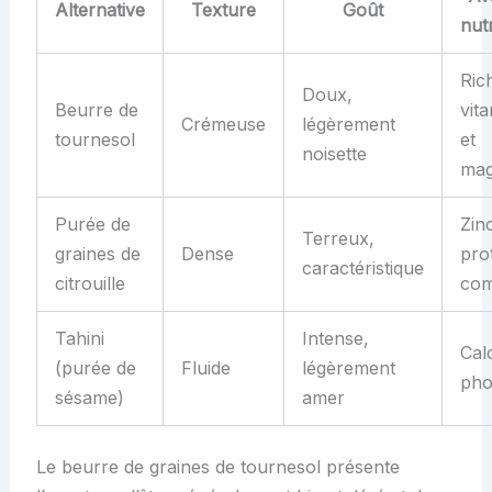
Alternative
Texture
Goût
nutr
Ric
Doux,
Beurre de
vit
Crémeuse
légèrement
tournesol
et
noisette
mag
Purée de
Zinc
Terreux,
graines de
Dense
pro
caractéristique
citrouille
com
Tahini
Intense,
Cal
(purée de
Fluide
légèrement
pho
sésame)
amer
Le beurre de graines de tournesol présente