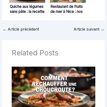
Quiche aux légumes
Restaurant de fruits
sans pâte : la recette
de mer à Nice : nos
légère et savoureuse
conseils pour vivre
à adopter
une expérience
inoubliable
←
Article précédent
Article suivant
→
Related Posts