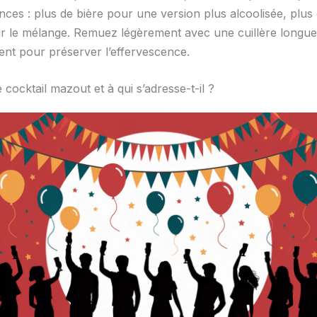
nces : plus de bière pour une version plus alcoolisée, plus
r le mélange. Remuez légèrement avec une cuillère longue
nt pour préserver l’effervescence.
e cocktail mazout et à qui s’adresse-t-il ?