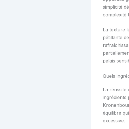
simplicité 
complexité 
La texture 
pétillante d
rafraîchiss
partielleme
palais sensi
Quels ingré
La réussite
ingrédients
Kronenbourg
équilibré q
excessive.