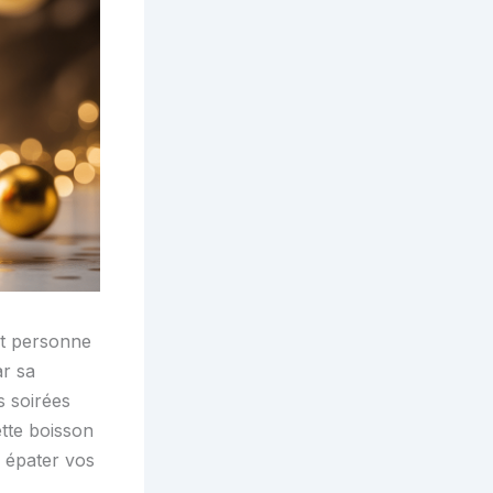
nt personne
ar sa
s soirées
ette boisson
r épater vos