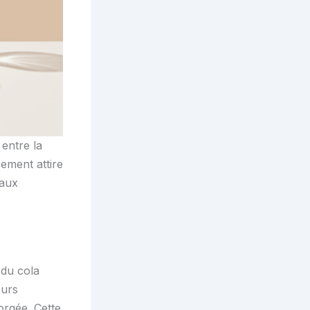
 entre la
ement attire
 aux
 du cola
eurs
orgée. Cette