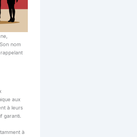
one,
. Son nom
 rappelant
x
mique aux
ent à leurs
f garanti.
notamment à