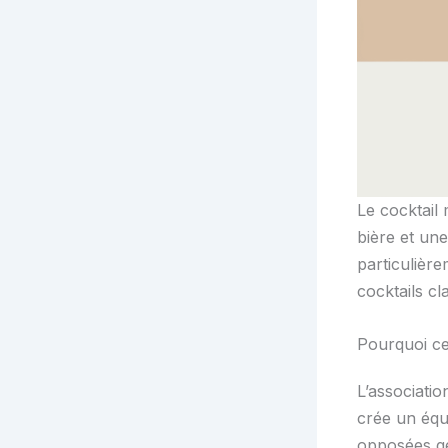
Le cocktail 
bière et un
particulière
cocktails cl
Pourquoi ce 
L’associatio
crée un équ
opposées gé