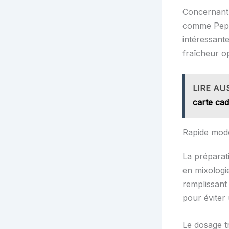
Concernant l
comme Pepsi
intéressant
fraîcheur o
LIRE AU
carte ca
Rapide mode
La préparat
en mixologie
remplissant 
pour éviter
Le dosage t