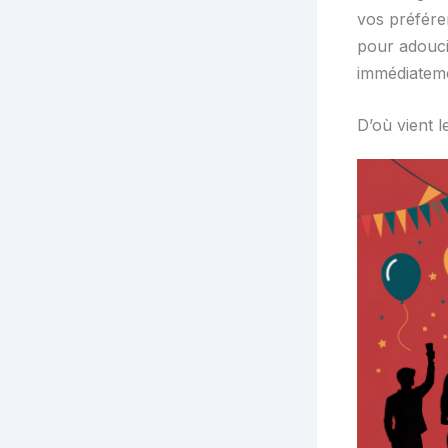
vos préfére
pour adouci
immédiateme
D’où vient l