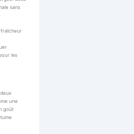
nale sans
 fraîcheur
uer
pour les
 deux
omme une
n goût
rtume