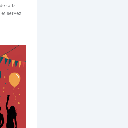
 de cola
 et servez