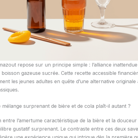
mazout repose sur un principe simple : l’alliance inattendue
e boisson gazeuse sucrée. Cette recette accessible financièr
ment les jeunes adultes en quête d’une alternative originale
assiques.
mélange surprenant de bière et de cola plaît-il autant ?
n entre l’amertume caractéristique de la bière et la douceur
ilibre gustatif surprenant. Le contraste entre ces deux sav
nère une expérience unique qui intrigue dès la première g