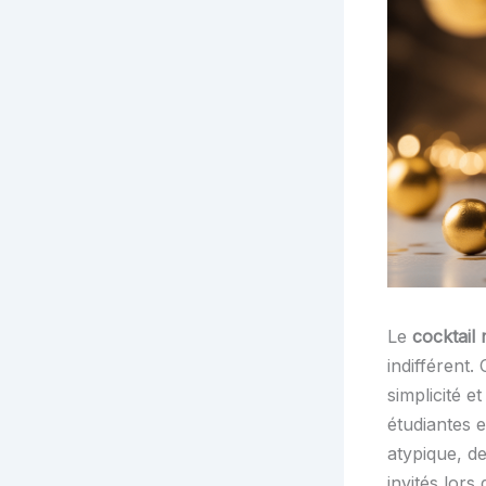
Le
cocktail
indifférent.
simplicité e
étudiantes e
atypique, d
invités lors