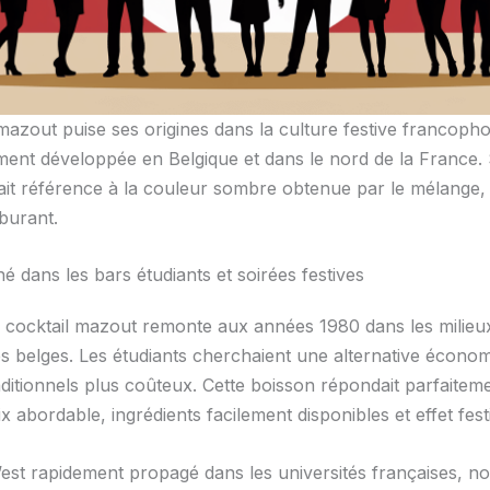
 mazout puise ses origines dans la culture festive francoph
ement développée en Belgique et dans le nord de la France
ait référence à la couleur sombre obtenue par le mélange,
burant.
 dans les bars étudiants et soirées festives
du cocktail mazout remonte aux années 1980 dans les milieu
res belges. Les étudiants cherchaient une alternative écono
aditionnels plus coûteux. Cette boisson répondait parfaitem
ix abordable, ingrédients facilement disponibles et effet festi
’est rapidement propagé dans les universités françaises, 