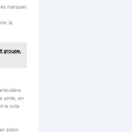
tres marques
nir la
it groupe,
ticulière
e pinte, en
t le cola
ter selon