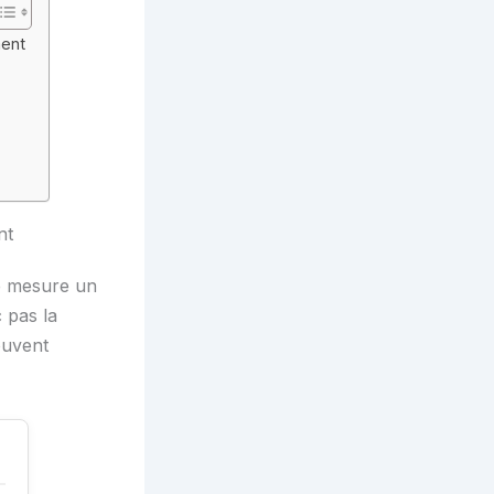
ment
nt
tre mesure un
 pas la
ouvent