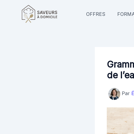
Aller
au
OFFRES
FORMA
contenu
Gramme
de l’ea
Par
É