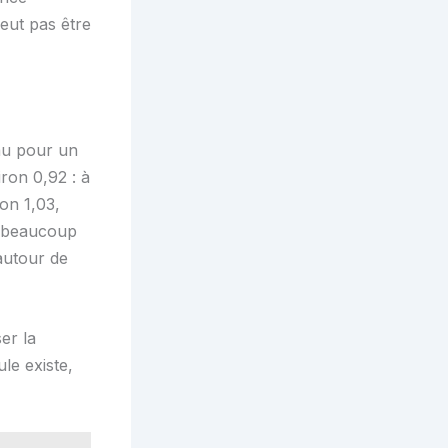
peut pas être
eau pour un
ron 0,92 : à
ron 1,03,
nt beaucoup
 autour de
er la
ule existe,