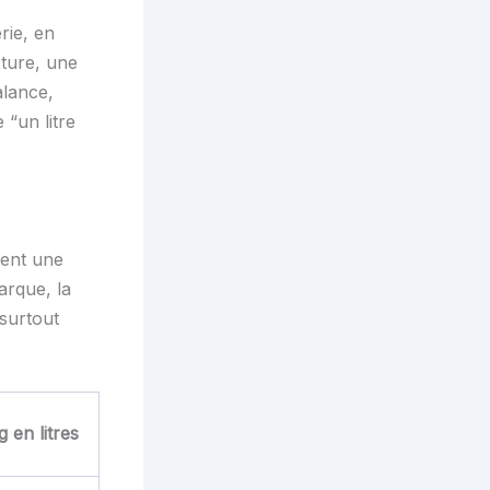
rie, en
xture, une
alance,
 “un litre
ment une
arque, la
 surtout
 en litres