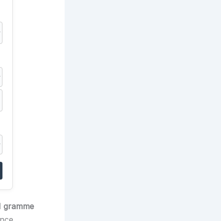
1 gramme
ence