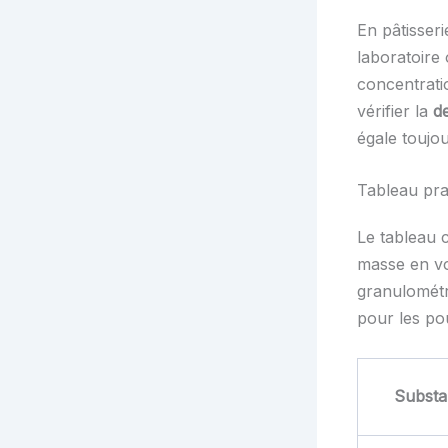
En pâtisseri
laboratoire
concentrati
vérifier la
d
égale toujou
Tableau pra
Le tableau 
masse en vol
granulométr
pour les po
Substa