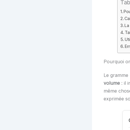
Tab
Pou
Ca
La
Ta
Ut
Er
Pourquoi on
Le gramme
volume
: il
même chose
exprimée so