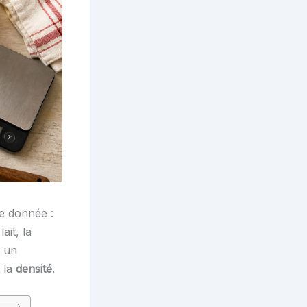
ne donnée :
ait, la
s un
 la
densité
.