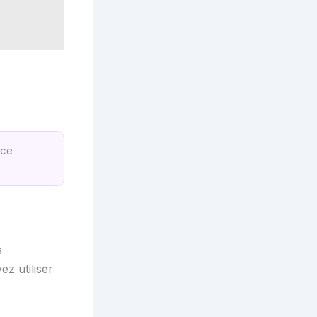
nce
s
z utiliser