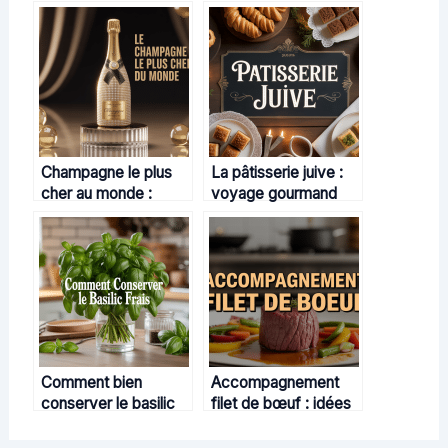
Champagne le plus
La pâtisserie juive :
cher au monde :
voyage gourmand
immersion dans le
entre tradition et
luxe effervescent
partage
Comment bien
Accompagnement
conserver le basilic
filet de bœuf : idées
frais : toutes les
gourmandes et
méthodes efficaces
astuces pour