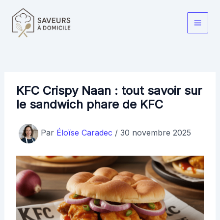
Aller
au
Main
contenu
Men
KFC Crispy Naan : tout savoir sur
le sandwich phare de KFC
Par
Éloïse Caradec
/
30 novembre 2025