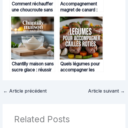
Comment réchauffer
Accompagnement
une choucroute sans
magret de canard :
la dessécher
idées, conseils et
accords gourmands
Chantilly maison sans
Quels légumes pour
sucre glace : réussir
accompagner les
une crème légère et
cailles rôties : idées
onctueuse
gourmandes et
conseils d’accord
←
Article précédent
Article suivant
→
Related Posts