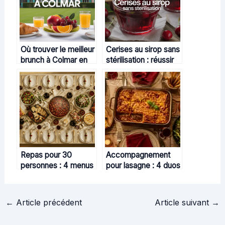
Où trouver le meilleur
Cerises au sirop sans
brunch à Colmar en
stérilisation : réussir
2024
votre recette maison
simplement
Repas pour 30
Accompagnement
personnes : 4 menus
pour lasagne : 4 duos
conviviaux et
fraîcheur et croquant
astuces pour réussir
pour équilibrer votre
sans stress
repas
←
Article précédent
Article suivant
→