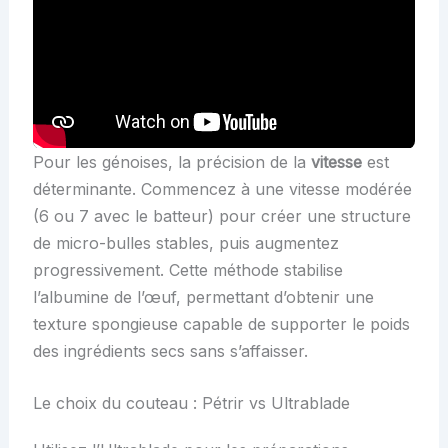
Pour les génoises, la précision de la
vitesse
est
déterminante. Commencez à une vitesse modérée
(6 ou 7 avec le batteur) pour créer une structure
de micro-bulles stables, puis augmentez
progressivement. Cette méthode stabilise
l’albumine de l’œuf, permettant d’obtenir une
texture spongieuse capable de supporter le poids
des ingrédients secs sans s’affaisser.
Le choix du couteau : Pétrir vs Ultrablade