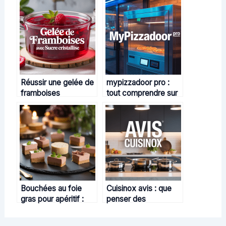
Réussir une gelée de
mypizzadoor pro :
framboises
tout comprendre sur
gourmande avec
la solution de
sucre cristallisé
distribution de pizzas
innovante
Bouchées au foie
Cuisinox avis : que
gras pour apéritif :
penser des
idées gourmandes et
ustensiles et
astuces de chefs
casseroles de la