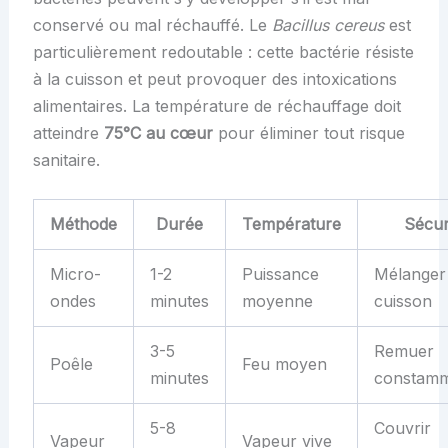
conservé ou mal réchauffé. Le
Bacillus cereus
est
particulièrement redoutable : cette bactérie résiste
à la cuisson et peut provoquer des intoxications
alimentaires. La température de réchauffage doit
atteindre
75°C au cœur
pour éliminer tout risque
sanitaire.
Méthode
Durée
Température
Sécur
Micro-
1-2
Puissance
Mélanger 
ondes
minutes
moyenne
cuisson
3-5
Remuer
Poêle
Feu moyen
minutes
constam
5-8
Couvrir
Vapeur
Vapeur vive