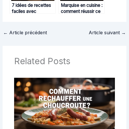
7 idées de recettes
Marquise en cuisine :
faciles avec
comment réussir ce
l’aubergine blanche à
classique gourmand
cuisiner chez soi
maison
←
Article précédent
Article suivant
→
Related Posts