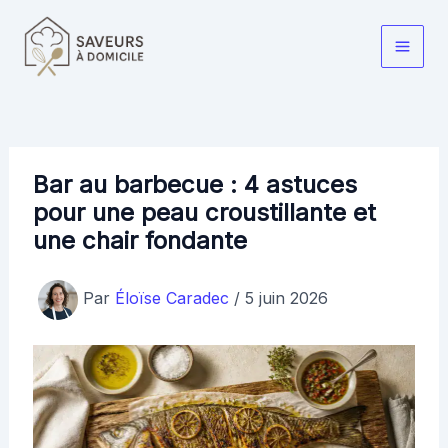
Aller
au
Main
contenu
Men
Bar au barbecue : 4 astuces
pour une peau croustillante et
une chair fondante
Par
Éloïse Caradec
/
5 juin 2026