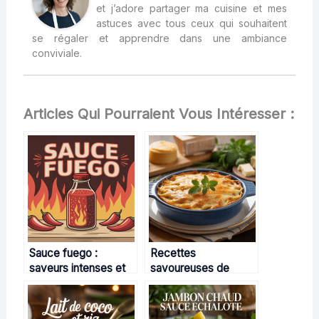
et j’adore partager ma cuisine et mes
astuces avec tous ceux qui souhaitent
se régaler et apprendre dans une ambiance
conviviale.
Articles Qui Pourraient Vous Intéresser :
Sauce fuego :
Recettes
saveurs intenses et
savoureuses de
conseils pour bien
gratins de pâtes au
l’utiliser
thon : idées, conseils
et variantes