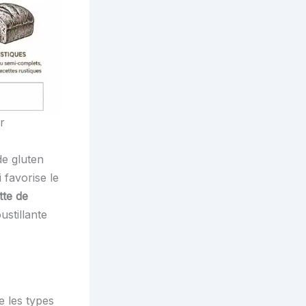
r
 de gluten
 favorise le
tte de
ustillante
e les types