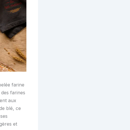
elée farine
 des farines
ment aux
de blé, ce
 ses
gères et