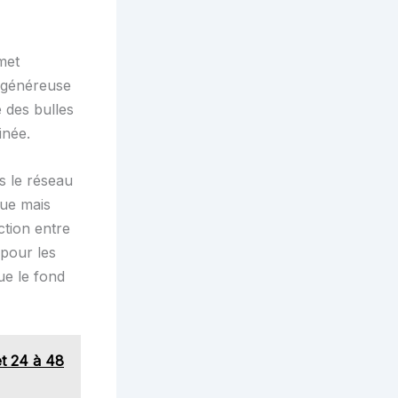
met
e généreuse
 des bulles
inée.
s le réseau
que mais
ction entre
 pour les
ue le fond
et 24 à 48