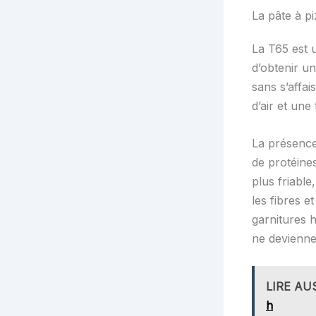
La pâte à pi
La T65 est u
d’obtenir u
sans s’affa
d’air et une
La présence
de protéine
plus friable
les fibres e
garnitures 
ne devienne
LIRE AU
h