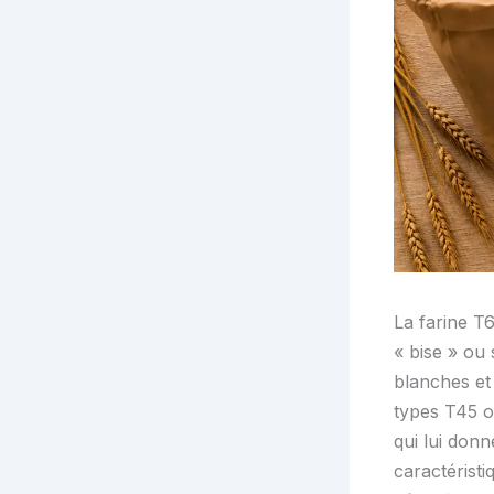
La farine T
« bise » ou 
blanches et 
types T45 o
qui lui don
caractérist