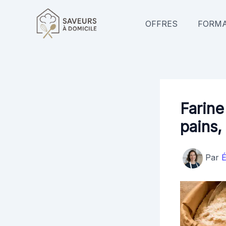
Aller
au
OFFRES
FORMA
contenu
Farine
pains,
Par
É