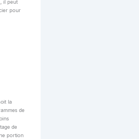
 il peut
cier pour
oit la
grammes de
oins
ntage de
ne portion