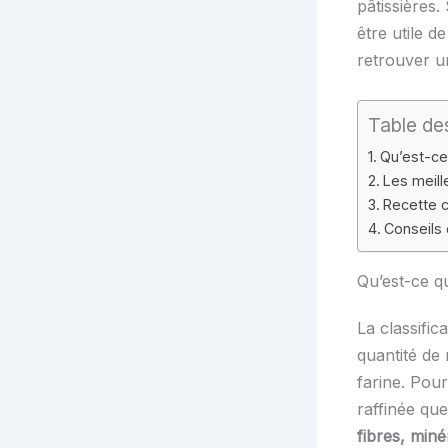
pâtissières.
être utile 
retrouver un
Table de
Qu’est-ce 
Les meille
Recette c
Conseils 
Qu’est-ce qu
La classific
quantité de
farine. Pour
raffinée qu
fibres, miné