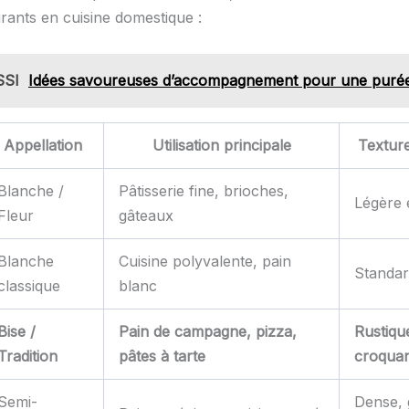
urants en cuisine domestique :
SSI
Idées savoureuses d’accompagnement pour une purée
Appellation
Utilisation principale
Textur
Blanche /
Pâtisserie fine, brioches,
Légère 
Fleur
gâteaux
Blanche
Cuisine polyvalente, pain
Standar
classique
blanc
Bise /
Pain de campagne, pizza,
Rustiqu
Tradition
pâtes à tarte
croqua
Semi-
Dense, 