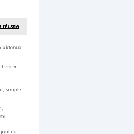
 réussie
e obtenue
et aérée
d, souple
e,
nte
goût de