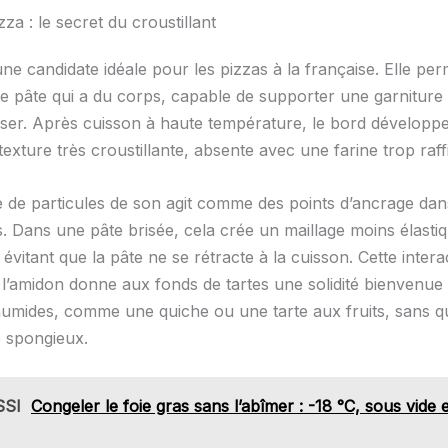
zza : le secret du croustillant
ne candidate idéale pour les pizzas à la française. Elle per
ne pâte qui a du corps, capable de supporter une garnitur
isser. Après cuisson à haute température, le bord développe
 texture très croustillante, absente avec une farine trop raff
 de particules de son agit comme des points d’ancrage dan
s. Dans une pâte brisée, cela crée un maillage moins élasti
, évitant que la pâte ne se rétracte à la cuisson. Cette intera
t l’amidon donne aux fonds de tartes une solidité bienvenue
humides, comme une quiche ou une tarte aux fruits, sans q
 spongieux.
SSI
Congeler le foie gras sans l’abîmer : -18 °C, sous vide 