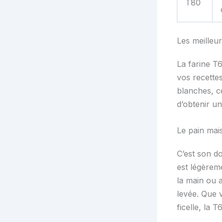
T80
Les meilleur
La farine T6
vos recettes
blanches, ce
d’obtenir u
Le pain mais
C’est son d
est légèreme
la main ou 
levée. Que 
ficelle, la 