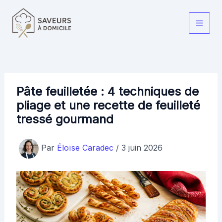
Aller
au
Main
contenu
Men
Pâte feuilletée : 4 techniques de
pliage et une recette de feuilleté
tressé gourmand
Par
Éloïse Caradec
/
3 juin 2026