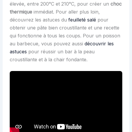
élevée, entre 200°C et 210°C, pour créer un
choc
thermique
immédiat. Pour aller plus loin,
découvrez les astuces du
feuilleté salé
pour
obtenir une pâte bien croustillante et une recette
qui fonctionne à tous les coups. Pour un poisson
au barbecue, vous pouvez aussi
découvrir les
astuces
pour réussir un bar à la peau
croustillante et à la chair fondante.