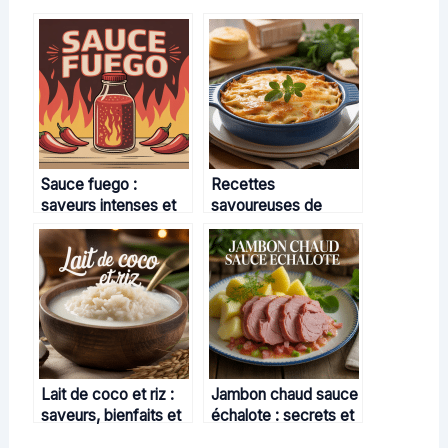
Sauce fuego :
Recettes
saveurs intenses et
savoureuses de
conseils pour bien
gratins de pâtes au
l’utiliser
thon : idées, conseils
et variantes
Lait de coco et riz :
Jambon chaud sauce
saveurs, bienfaits et
échalote : secrets et
recettes créatives
astuces pour une