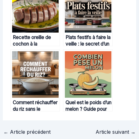
Recette oreille de
Plats festifs à faire la
cochon à la
veille : le secret d’un
portugaise : secrets
repas inoubliable
d’un plat traditionnel
Comment réchauffer
Quel est le poids d’un
du riz sans le
melon ? Guide pour
dessécher ni risquer
bien choisir et
sa santé
conserver
←
Article précédent
Article suivant
→