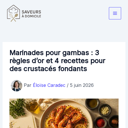
Aller
au
Main
contenu
Men
Marinades pour gambas : 3
règles d’or et 4 recettes pour
des crustacés fondants
Par
Éloïse Caradec
/
5 juin 2026