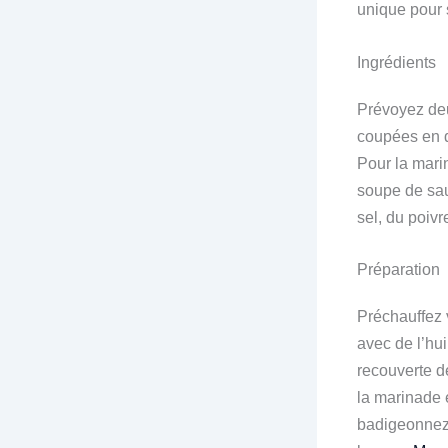
unique pour s
Ingrédients
Prévoyez deu
coupées en d
Pour la mari
soupe de sauc
sel, du poivr
Préparation
Préchauffez 
avec de l’hui
recouverte d
la marinade 
badigeonnez-e