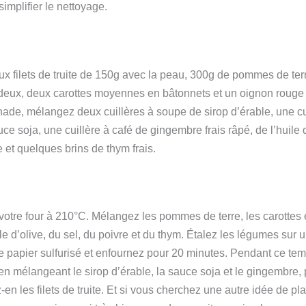
implifier le nettoyage.
x filets de truite de 150g avec la peau, 300g de pommes de terr
eux, deux carottes moyennes en bâtonnets et un oignon rouge 
nade, mélangez deux cuillères à soupe de sirop d’érable, une cu
e soja, une cuillère à café de gingembre frais râpé, de l’huile d
e et quelques brins de thym frais.
votre four à 210°C. Mélangez les pommes de terre, les carottes 
le d’olive, du sel, du poivre et du thym. Étalez les légumes sur
e papier sulfurisé et enfournez pour 20 minutes. Pendant ce te
en mélangeant le sirop d’érable, la sauce soja et le gingembre, 
n les filets de truite. Et si vous cherchez une autre idée de pl