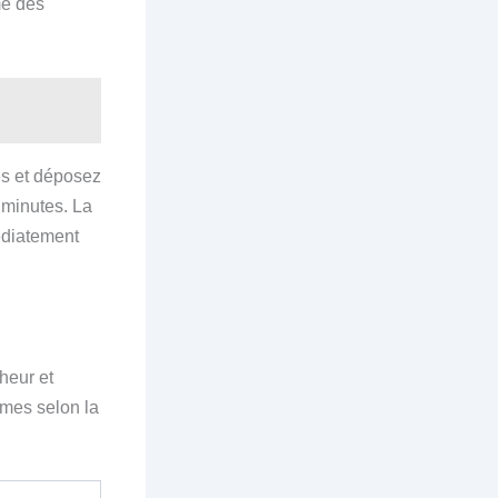
me des
és et déposez
2 minutes. La
médiatement
heur et
umes selon la