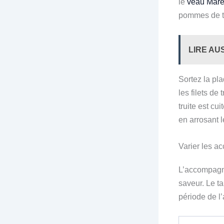
le
veau Mar
pommes de te
LIRE AU
Sortez la pl
les filets de
truite est cu
en arrosant l
Varier les a
L’accompagnem
saveur. Le t
période de l