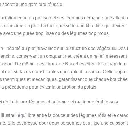
le secret d’une garniture réussie
sociation entre un poisson et ses légumes demande une attenti
à la structure du plat. La truite possède une fibre fine qui devien
vie avec une purée trop lisse ou des légumes trop mous.
a linéarité du plat, travaillez sur la structure des végétaux. Des
lanchis, conservant un croquant net, créent un relief intéressant
oisson. De même, des choux de Bruxelles effeuillés et rapideme
ent des surfaces croustillantes qui captent la sauce. Cette appro
es thermiques et mécaniques, garantissant que chaque bouchée 
 la précédente pour éviter la saturation du palais.
let de truite aux légumes d’automne et marinade érable-soja
 illustre l’équilibre entre la douceur des légumes rôtis et le cara
né. Elle est prévue pour deux personnes et utilise une cuisson 