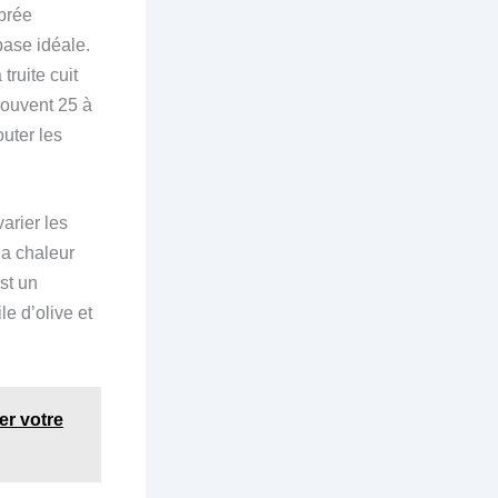
ibrée
base idéale.
ruite cuit
souvent 25 à
uter les
arier les
la chaleur
st un
le d’olive et
er votre