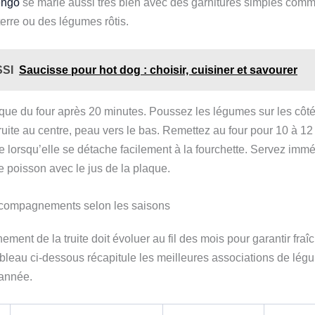
engo
se marie aussi très bien avec des garnitures simples com
rre ou des légumes rôtis.
SSI
Saucisse pour hot dog : choisir, cuisiner et savourer
aque du four après 20 minutes. Poussez les légumes sur les côt
 truite au centre, peau vers le bas. Remettez au four pour 10 à 1
ite lorsqu’elle se détache facilement à la fourchette. Servez im
e poisson avec le jus de la plaque.
ccompagnements selon les saisons
ent de la truite doit évoluer au fil des mois pour garantir fraîc
ableau ci-dessous récapitule les meilleures associations de lég
’année.