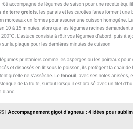
ite rôti accompagné de légumes de saison pour une recette équil
de terre grelots
, les panais et les carottes fanes forment une 
n morceaux uniformes pour assurer une cuisson homogène. La t
en 10 à 15 minutes, alors que les légumes racines demandent 
200°C. L’astuce consiste à rôtir vos légumes d’abord, puis à ajo
ite sur la plaque pour les dernières minutes de cuisson.
 légumes printaniers comme les asperges ou les poireaux pour v
ncés et disposés en lit sous le poisson, ils protègent la chair de 
itent qu’elle ne s’assèche. Le
fenouil
, avec ses notes anisées, e
torique de la truite, surtout lorsqu’il est braisé avec un filet d’hui
n blanc.
SSI
Accompagnement gigot d'agneau : 4 idées pour sublim