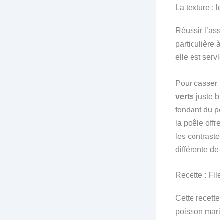
La texture : 
Réussir l’as
particulière 
elle est ser
Pour casser l
verts
juste b
fondant du p
la poêle offr
les contrast
différente de
Recette : Fi
Cette recette
poisson mari