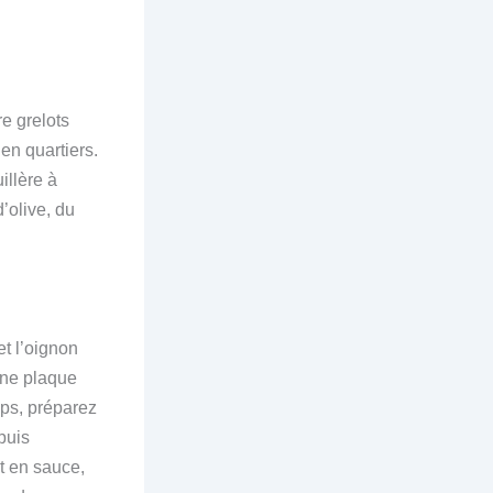
e grelots
en quartiers.
illère à
’olive, du
et l’oignon
 une plaque
mps, préparez
puis
at en sauce,