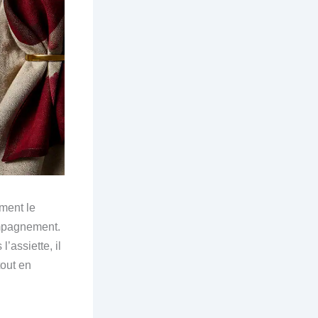
ement le
ompagnement.
’assiette, il
tout en