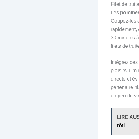
Filet de tru
Les
pommes 
Coupez-les e
rapidement, 
30 minutes à 
filets de tru
Intégrez des
plaisirs. Émi
directe et év
partenaire his
un peu de vi
LIRE AU
rôti