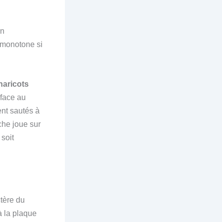
on
t monotone si
haricots
 face au
nt sautés à
che joue sur
soit
ctère du
à la plaque